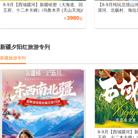
8-9月【西域疆河】新疆哈密（大海道、回
【8-9月纯玩北境山
王府、十二木卡姆）/乌鲁木齐 (天山天池)/
漠河、北极村、海拉
吐鲁番 (坎儿井、火焰山、葡萄庄园)/北屯
尔大草原、长白山、
3980
￥
起
（喀纳斯、禾木、五彩滩）/博州 (赛里木
北空调专列15日游
湖) /伊宁 (霍尔果斯口岸、那拉提) /库尔勒
(罗布人村寨)/库车 (天山神秘大峡谷、库车
大馕城、杏花之约)/阿图什(白沙山、卡拉
库勒湖）喀什（喀什老城、艾提尕尔清真
新疆夕阳红旅游专列
寺、香妃园) /兰州（黄河母亲雕塑、水车博
览园、水墨丹霞旅游景区）/郑州（丽景
新疆旅游专列
门、洛阳洛邑古城）南北疆空调专列19日
游
8-9月【西域疆河】
王府、十二木卡姆）/乌