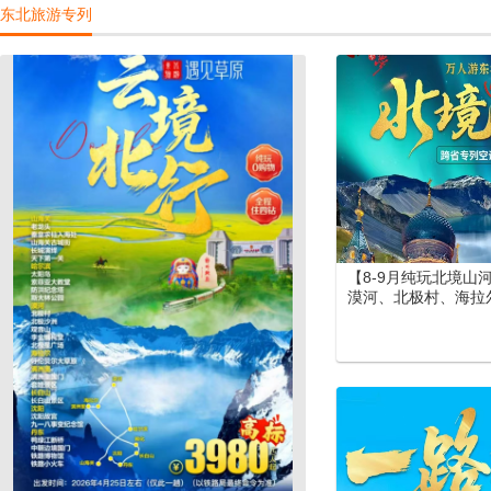
东北旅游专列
景区）郑州（丽景门
北疆空调专列19日游
【8-9月纯玩北境山
漠河、北极村、海拉
尔大草原、长白山、
北空调专列15日游