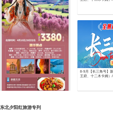
吐鲁番 (坎儿井、火
（喀纳斯、禾木、五彩
湖) /伊宁 (霍尔果斯
(罗布人村寨)/库车 
大馕城、杏花之约)/
库勒湖）喀什（喀什
寺、香妃园) /兰州
览园、水墨丹霞旅游
门、洛阳洛邑古城）
游
8-9月【长三角号】
王府、十二木卡姆）/乌
吐鲁番 (坎儿井、火
（喀纳斯、禾木、五彩
湖) /伊宁 (霍尔果
城) /库尔勒(罗布人村
峡谷、库车王府、库车
阿图什(白沙山、卡
东北夕阳红旅游专列
老城、艾提尕尔清真寺
河母亲雕塑、水车博