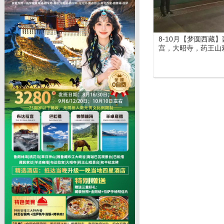
8-10月【梦圆西藏
宫，大昭寺，药王山
定沟、巴松措、鲁朗
峡谷、苯日神山）、
日游