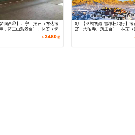
月【梦圆西藏】西宁、拉萨（布达拉
6月【圣域初醒-雪域杜鹃行】拉
寺，药王山观景台）、林芝（卡
宫、大昭寺、药王台）、林芝（
松措、鲁朗林海、雅鲁藏布江大
雅尼湿地、雅鲁藏布大峡谷、色
3480
￥
起
日神山）、山南（羊卓雍措）11
口、鲁朗林海）、山南（羊卓雍
列车12日游