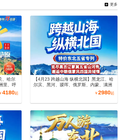
择穿越独库
南段、库车王府）、库尔勒（博斯腾湖、
更多
罗布人村寨、塔克拉玛干沙漠）兰州空调
旅游专列18日游
关、哈尔
【4月23 跨越山海 纵横北国】黑龙江、哈
洲里、呼
尔滨、黑河、瑷珲、俄罗斯、内蒙、满洲
丹东万人
里、海拉尔、吉林、沈阳、丹东、山海关
4180
2980
￥
起
￥
起
购物）
北戴河空调专列15日游