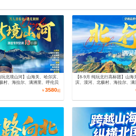
州（丽景门、洛阳洛邑古城）南
疆空调专列18日游（可自由选
专列19日游
公路中南段+巴音布鲁克）
月纯玩北境山河】山海关、哈尔滨、
【8-9月 纯玩北行高标团】山海
极村、海拉尔、满洲里、呼伦贝
滨、漠河、北极村、海拉尔、满
、长白山、沈阳、丹东万人游东
伦贝尔大草原、长白山、沈阳、
3580
￥
起
列15日游
游东北空调专列15日游（纯玩0