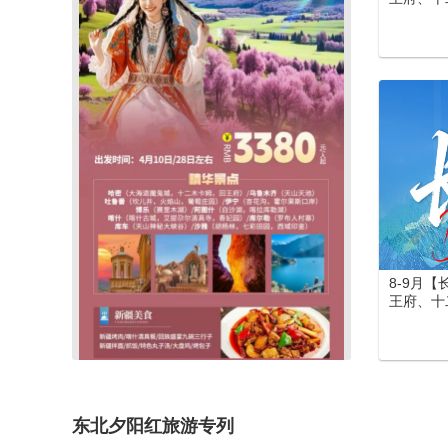
吐鲁番 
（喀纳斯
湖) /伊
(罗布人
大馕城、
库勒湖）
寺、香妃
览园、水
门、洛阳
游
8-9月
王府、十
吐鲁番 
（喀纳斯
湖) /
城) /库
峡谷、库
阿图什(
东北夕阳红旅游专列
老城、艾
河母亲雕