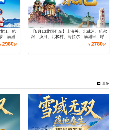
黑龙江、哈
【5月13北国列车】山海关、北戴河、哈尔
蒙、满洲
滨、漠河、北极村、海拉尔、满洲里、呼
、山海关
伦贝尔大草原、长白山、沈阳、丹东万人
2980
2780
￥
起
￥
起
游东北空调专列15日游
更多