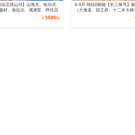
月纯玩北境山河】山海关、哈尔滨、
8-9月 纯玩0购物【长三角号】
极村、海拉尔、满洲里、呼伦贝
（大海道、回王府、十二木卡姆
、长白山、沈阳、丹东万人游东
齐 (天山天池)/吐鲁番 (坎儿井
3580
￥
起
列15日游
萄庄园)/北屯（喀纳斯、禾木、
州 (赛里木湖) /伊宁 (霍尔果斯
提、惠远古城) /库尔勒(罗布人村
(天山神秘大峡谷、库车王府、
城、杏花之约)/阿图什(白沙山
湖）喀什（喀什老城、艾提尕尔
香妃园) /兰州（黄河母亲雕塑
园、水墨丹霞旅游景区）郑州（
洛阳洛邑古城）南北疆空调专列1
【西域疆河】新疆哈密（大海道、回
8-9月 纯玩0购物【长三角号】
二木卡姆）/乌鲁木齐 (天山天池)/
（大海道、回王府、十二木卡姆