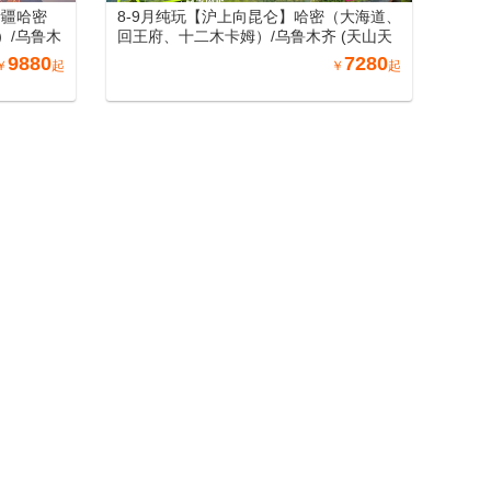
新疆哈密
8-9月纯玩【沪上向昆仑】哈密（大海道、
）/乌鲁木
回王府、十二木卡姆）/乌鲁木齐 (天山天
、火焰山、葡
池)/吐鲁番 (坎儿井、火焰山、葡萄庄园)/北
9880
7280
￥
起
￥
起
五彩滩）/博
屯（喀纳斯、禾木、五彩滩）/博州 (赛里木
口岸、那拉
湖) /伊宁 (霍尔果斯口岸、那拉提) /库尔勒
寨)/库车
(罗布人村寨)/库车 (天山神秘大峡谷)/沙雅
库车大馕
（沙雅胡杨林、七彩田园）/阿图什(白沙
、卡拉库勒
山、卡拉库勒湖）喀什（喀什老城、艾提
清真寺、
尕尔清真寺、香妃园) /兰州（黄河母亲雕
、水车博览
塑、水车博览园、水墨丹霞旅游景区）南
更多
丽景门、
北疆空调专列18日游（纯玩0购物，可自由
9日游
选择穿越独库公路中南段+巴音布鲁克）
新疆哈密
8-9月纯玩【沪上向昆仑】哈密（大海道、
）/乌鲁木
回王府、十二木卡姆）/乌鲁木齐 (天山天