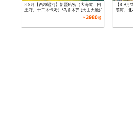
8-9月【西域疆河】新疆哈密（大海道、回
【8-9
王府、十二木卡姆）/乌鲁木齐 (天山天池)/
漠河、北
吐鲁番 (坎儿井、火焰山、葡萄庄园)/北屯
尔大草原
3980
￥
起
（喀纳斯、禾木、五彩滩）/博州 (赛里木
北空调专
湖) /伊宁 (霍尔果斯口岸、那拉提) /库尔勒
(罗布人村寨)/库车 (天山神秘大峡谷、库车
大馕城、杏花之约)/阿图什(白沙山、卡拉
库勒湖）喀什（喀什老城、艾提尕尔清真
新疆夕阳红旅游专列
寺、香妃园) /兰州（黄河母亲雕塑、水车博
览园、水墨丹霞旅游景区）/郑州（丽景
新疆旅游专列
门、洛阳洛邑古城）南北疆空调专列19日
游
8-9月
王府、十