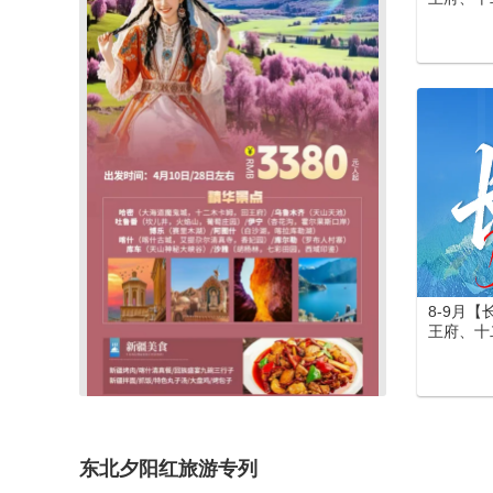
吐鲁番 
（喀纳斯
湖) /伊
(罗布人
大馕城、
库勒湖）
寺、香妃
览园、水
门、洛阳
游
8-9月
王府、十
吐鲁番 
（喀纳斯
湖) /
城) /库
峡谷、库
阿图什(
东北夕阳红旅游专列
老城、艾
河母亲雕