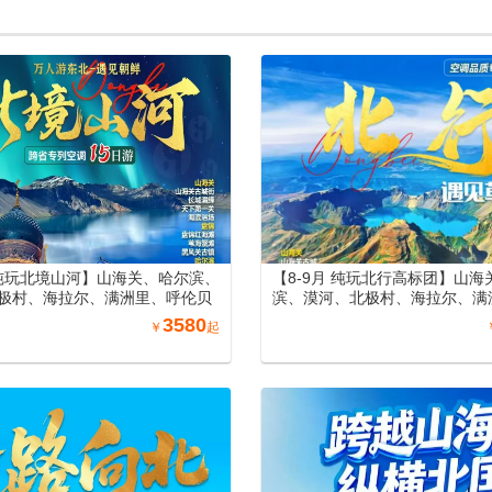
州（丽景门、洛阳洛邑古城）南
疆空调专列18日游（可自由选
专列19日游
公路中南段+巴音布鲁克）
月纯玩北境山河】山海关、哈尔滨、
【8-9月 纯玩北行高标团】山海
极村、海拉尔、满洲里、呼伦贝
滨、漠河、北极村、海拉尔、满
、长白山、沈阳、丹东万人游东
伦贝尔大草原、长白山、沈阳、
3580
￥
起
列15日游
游东北空调专列15日游（纯玩0