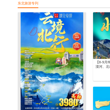
东北旅游专列
景区）郑
北疆空调
【8-9
漠河、北
尔大草原
北空调专