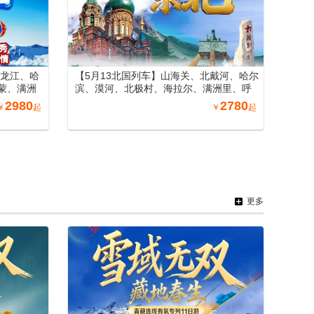
黑龙江、哈
【5月13北国列车】山海关、北戴河、哈尔
蒙、满洲
滨、漠河、北极村、海拉尔、满洲里、呼
、山海关
伦贝尔大草原、长白山、沈阳、丹东万人
2980
2780
￥
起
￥
起
游东北空调专列15日游
更多