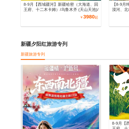
8-9月【西域疆河】新疆哈密（大海道、回
【8-9
王府、十二木卡姆）/乌鲁木齐 (天山天池)/
漠河、北
吐鲁番 (坎儿井、火焰山、葡萄庄园)/北屯
尔大草原
3980
￥
起
（喀纳斯、禾木、五彩滩）/博州 (赛里木
北空调专
湖) /伊宁 (霍尔果斯口岸、那拉提) /库尔勒
(罗布人村寨)/库车 (天山神秘大峡谷、库车
大馕城、杏花之约)/阿图什(白沙山、卡拉
库勒湖）喀什（喀什老城、艾提尕尔清真
新疆夕阳红旅游专列
寺、香妃园) /兰州（黄河母亲雕塑、水车博
览园、水墨丹霞旅游景区）/郑州（丽景
新疆旅游专列
门、洛阳洛邑古城）南北疆空调专列19日
游
8-9月
王府、十