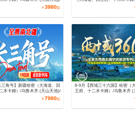
(坎儿井、火焰山、葡萄庄园)/北屯
齐 (天山天池)/吐鲁番 (坎儿井
3980
￥
起
、禾木、五彩滩）/博州 (赛里木
萄庄园)/北屯（喀纳斯、禾木、
宁 (霍尔果斯口岸、那拉提) /库尔勒
州 (赛里木湖) /伊宁 (霍尔果斯
村寨)/库车 (天山神秘大峡谷、库车
提、惠远古城) /库尔勒(罗布人村
杏花之约)/阿图什(白沙山、卡拉
(天山神秘大峡谷、库车王府、
喀什（喀什老城、艾提尕尔清真
城、杏花之约)/阿图什(白沙山
园) /兰州（黄河母亲雕塑、水车博
湖）喀什（喀什老城、艾提尕尔
墨丹霞旅游景区）/郑州（丽景
香妃园) /兰州（黄河母亲雕塑
洛邑古城）南北疆空调专列19日
园、水墨丹霞旅游景区）郑州（
洛阳洛邑古城）南北疆空调专列1
【长三角号】新疆哈密（大海道、回
8-9月【西域三十六国】哈密（
二木卡姆）/乌鲁木齐 (天山天池)/
王府、十二木卡姆）/乌鲁木齐 (
(坎儿井、火焰山、葡萄庄园)/北屯
吐鲁番 (坎儿井、火焰山、葡萄庄
7980
￥
起
、禾木、五彩滩）/博州 (赛里木
（喀纳斯、禾木、五彩滩）/博州
伊宁 (霍尔果斯口岸、那拉提、惠远古
湖) /伊宁 (霍尔果斯口岸、那拉提
尔勒(罗布人村寨)/库车 (天山神秘大
(罗布人村寨)/库车 (天山神秘大
车王府、库车大馕城、杏花之约)/
（沙雅胡杨林、七彩田园、西域
白沙山、卡拉库勒湖）喀什（喀什
图什(白沙山、卡拉库勒湖）喀
提尕尔清真寺、香妃园) /兰州（黄
城、艾提尕尔清真寺、香妃园) 
塑、水车博览园、水墨丹霞旅游
母亲雕塑、水车博览园、水墨丹