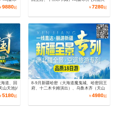
、火焰山、葡
池)/吐鲁番 (坎儿井、火焰山、葡萄庄园)/北
9880
7280
￥
起
￥
起
五彩滩）/博
屯（喀纳斯、禾木、五彩滩）/博州 (赛里木
口岸、那拉
湖) /伊宁 (霍尔果斯口岸、那拉提) /库尔勒
寨)/库车
(罗布人村寨)/库车 (天山神秘大峡谷)/沙雅
库车大馕
（沙雅胡杨林、七彩田园）/阿图什(白沙
、卡拉库勒
山、卡拉库勒湖）喀什（喀什老城、艾提
清真寺、
尕尔清真寺、香妃园) /兰州（黄河母亲雕
、水车博览
塑、水车博览园、水墨丹霞旅游景区）南
丽景门、
北疆空调专列18日游（纯玩0购物，可自由
9日游
选择穿越独库公路中南段+巴音布鲁克）
大海道、回
8-9月新疆哈密（大海道魔鬼城、哈密回王
天山天池)/
府、十二木卡姆演出）、乌鲁木齐（天山
园)/北屯
天池、国际大巴扎）吐鲁番（艾丁湖、葡
5180
4980
￥
起
￥
起
 (赛里木
萄庄园、坎儿井、火焰山、）、喀纳斯
) /库尔勒
（北屯、喀纳斯湖、禾木景区、五彩
峡谷)/沙雅
滩）、伊犁（霍尔果斯口岸、伊宁、那拉
印鉴）/阿
提草原、赛里木湖、惠远古城）、阿图什
什（喀什老
（卡拉库里湖、白沙山）、喀什（喀什老
/兰州（黄河
城、艾提尕尔大清真寺、香妃园、职人
霞）南北
街）、库车（天山神秘大峡谷、独库公路