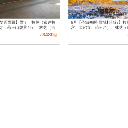
月【梦圆西藏】西宁、拉萨（布达拉
6月【圣域初醒-雪域杜鹃行】拉
寺，药王山观景台）、林芝（卡
宫、大昭寺、药王台）、林芝（
松措、鲁朗林海、雅鲁藏布江大
雅尼湿地、雅鲁藏布大峡谷、色
3480
￥
起
日神山）、山南（羊卓雍措）11
口、鲁朗林海）、山南（羊卓雍
列车12日游