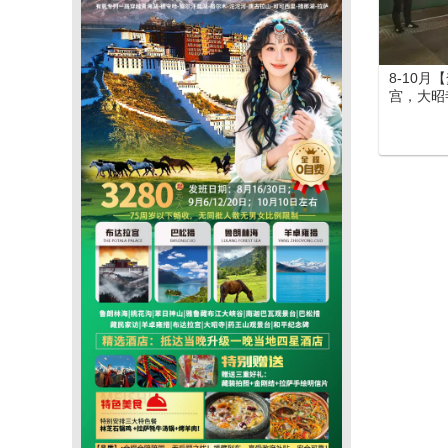
8-10
宫，大昭
定沟、巴
峡谷、苯
日游