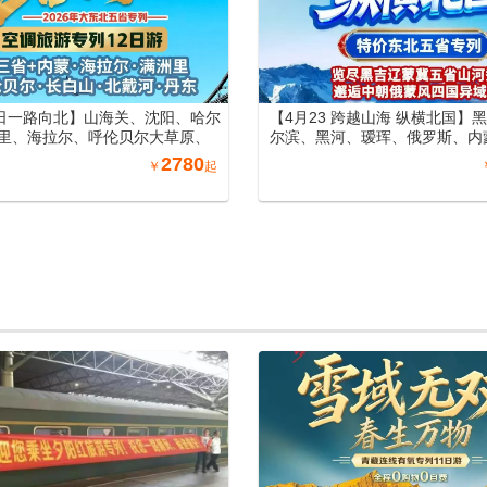
8日一路向北】山海关、沈阳、哈尔
【4月23 跨越山海 纵横北国】
里、海拉尔、呼伦贝尔大草原、
尔滨、黑河、瑷珲、俄罗斯、内
长白天池大东北全景空调旅游专
里、海拉尔、吉林、沈阳、丹东
2780
￥
起
北戴河空调专列15日游