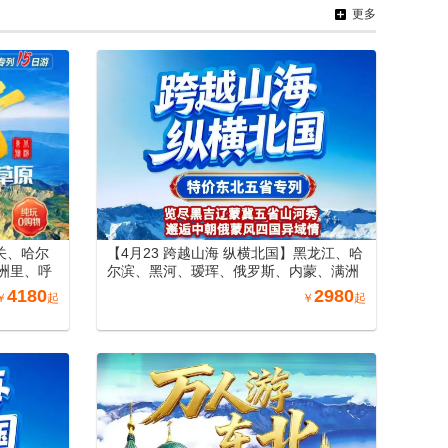
择穿越独库
南段、库车王府）、库尔勒（博斯腾湖、
更多
罗布人村寨、塔克拉玛干沙漠）兰州空调
旅游专列18日游
关、哈尔
【4月23 跨越山海 纵横北国】黑龙江、哈
洲里、呼
尔滨、黑河、瑷珲、俄罗斯、内蒙、满洲
丹东万人
里、海拉尔、吉林、沈阳、丹东、山海关
4180
2980
￥
起
￥
起
购物）
北戴河空调专列15日游