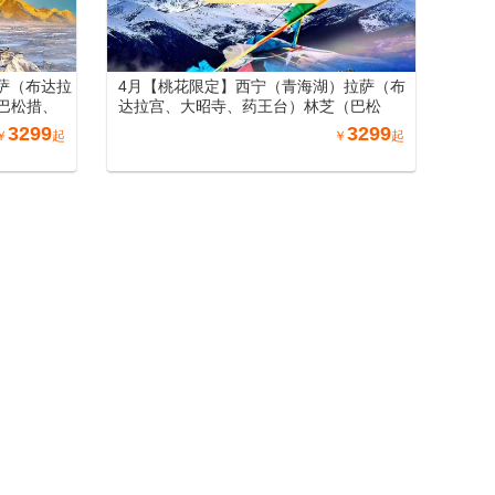
萨（布达拉
4月【桃花限定】西宁（青海湖）拉萨（布
巴松措、
达拉宫、大昭寺、药王台）林芝（巴松
季拉山
措、雅尼湿地、雅鲁藏布大峡谷、桃花
3299
3299
￥
起
￥
起
措）有氧
沟）山南（羊卓雍措）双卧12日游