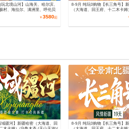
月纯玩北境山河】山海关、哈尔滨、
8-9月 纯玩0购物【长三角号】
极村、海拉尔、满洲里、呼伦贝
（大海道、回王府、十二木卡姆
、长白山、沈阳、丹东万人游东
齐 (天山天池)/吐鲁番 (坎儿井
3580
￥
起
列15日游
萄庄园)/北屯（喀纳斯、禾木、
州 (赛里木湖) /伊宁 (霍尔果斯
提、惠远古城) /库尔勒(罗布人村
(天山神秘大峡谷、库车王府、
城、杏花之约)/阿图什(白沙山
湖）喀什（喀什老城、艾提尕尔
香妃园) /兰州（黄河母亲雕塑
园、水墨丹霞旅游景区）郑州（
洛阳洛邑古城）南北疆空调专列1
【西域疆河】新疆哈密（大海道、回
8-9月 纯玩0购物【长三角号】
二木卡姆）/乌鲁木齐 (天山天池)/
（大海道、回王府、十二木卡姆