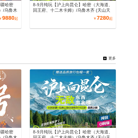
新疆哈密
8-9月纯玩【沪上向昆仑】哈密（大海道、
）/乌鲁木
回王府、十二木卡姆）/乌鲁木齐 (天山天
、火焰山、葡
池)/吐鲁番 (坎儿井、火焰山、葡萄庄园)/北
9880
7280
￥
起
￥
起
五彩滩）/博
屯（喀纳斯、禾木、五彩滩）/博州 (赛里木
口岸、那拉
湖) /伊宁 (霍尔果斯口岸、那拉提) /库尔勒
寨)/库车
(罗布人村寨)/库车 (天山神秘大峡谷)/沙雅
库车大馕
（沙雅胡杨林、七彩田园）/阿图什(白沙
、卡拉库勒
山、卡拉库勒湖）喀什（喀什老城、艾提
清真寺、
尕尔清真寺、香妃园) /兰州（黄河母亲雕
、水车博览
塑、水车博览园、水墨丹霞旅游景区）南
更多
丽景门、
北疆空调专列18日游（纯玩0购物，可自由
9日游
选择穿越独库公路中南段+巴音布鲁克）
新疆哈密
8-9月纯玩【沪上向昆仑】哈密（大海道、
）/乌鲁木
回王府、十二木卡姆）/乌鲁木齐 (天山天